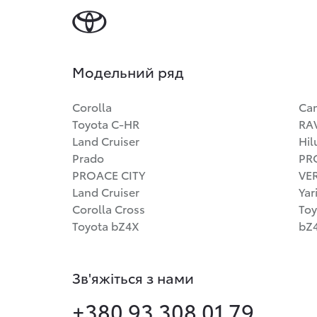
Модельний ряд
Corolla
Ca
Toyota C-HR
RA
Land Cruiser
Hil
Prado
PR
PROACE CITY
VE
Land Cruiser
Yar
Corolla Cross
Toy
Toyota bZ4X
bZ4
Зв'яжіться з нами
+380 93 308 01 79