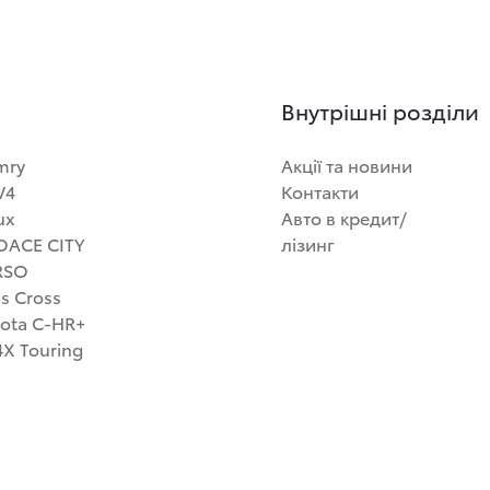
Внутрішні розділи
mry
Акції та новини
V4
Контакти
ux
Авто в кредит/
OACE CITY
лізинг
RSO
is Cross
ota C-HR+
X Touring