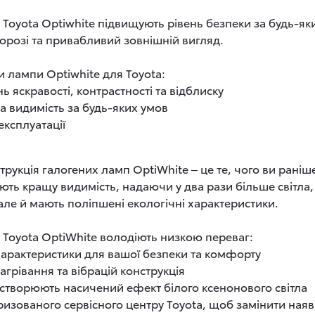
 Toyota Optiwhite підвищують рівень безпеки за будь-як
орозі та привабливий зовнішній вигляд.
 лампи Optiwhite для Toyota:
 яскравості, контрастності та відблиску
на видимість за будь-яких умов
експлуатації
рукція галогених ламп OptiWhite ‒ це те, чого ви раніш
ть кращу видимість, надаючи у два рази більше світла,
але й мають поліпшені екологічні характеристики.
 Toyota OptiWhite володіють низкою переваг:
і характеристики для вашої безпеки та комфорту
нагрівання та вібрацій конструкція
створюють насичений ефект білого ксенонового світла
ризованого сервісного центру Toyota, щоб замінити наяв