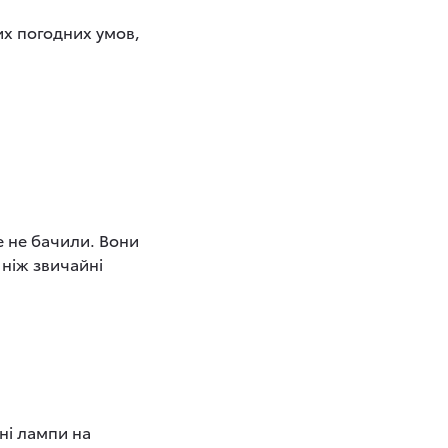
их погодних умов,
е не бачили. Вони
 ніж звичайні
ні лампи на