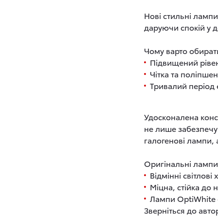
Нові стильні лампи
даруючи спокій у д
Чому варто обирати
Підвищений рівень
Чітка та поліпше
Тривалий період 
Удосконалена конст
не лише забезпечую
галогенові лампи, 
Оригінальні лампи
Відмінні світлов
Міцна, стійка до 
Лампи OptiWhite 
Зверніться до авто