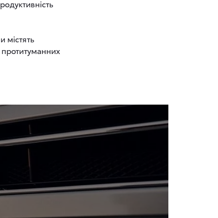
продуктивність
и містять
а протитуманних