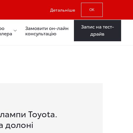
Детальніше
OK
Запис на тест-
ро
Замовити он-лайн
илера
консультацію
драйв
 лампи Toyota.
а долоні