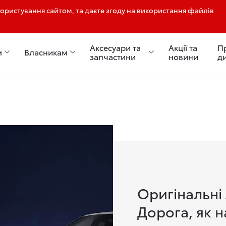
ристування сайтом, та даєте згоду на використання файлів
Аксесуари та
Акції та
П
м
Власникам
запчастини
новини
д
Оригінальні
Дорога, як н