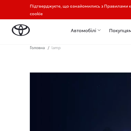
Підтверджуєте, що ознайомились з Правилами ко
+380933080179
cookie
Автомобілі
Покупця
Головна
lamp