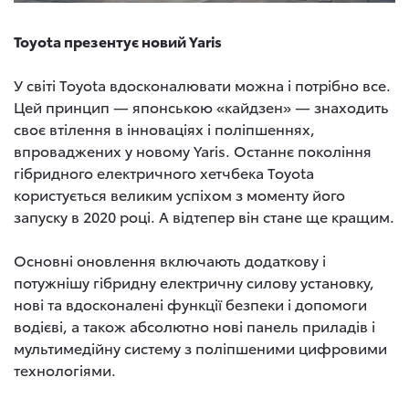
Toyota презентує новий Yaris
У світі Toyota вдосконалювати можна і потрібно все.
Цей принцип — японською «кайдзен» — знаходить
своє втілення в інноваціях і поліпшеннях,
впроваджених у новому Yaris. Останнє покоління
гібридного електричного хетчбека Toyota
користується великим успіхом з моменту його
запуску в 2020 році. А відтепер він стане ще кращим.
Основні оновлення включають додаткову і
потужнішу гібридну електричну силову установку,
нові та вдосконалені функції безпеки і допомоги
водієві, а також абсолютно нові панель приладів і
мультимедійну систему з поліпшеними цифровими
технологіями.