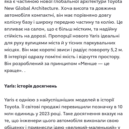
яка є частиною нової глобальної архітектури Toyota
New Global Architecture. Хоча висота та довжина
автомобіля компактні, він має порівняно довгу
колісну базу і широку передню частину та колію. Це
впливає на салон, що є більш містким, та надійну
стійкість на дорозі. Пропорції нового Yaris ідеальні
для руху вулицями міста й у тісних паркувальних
місцях. Він має короткі звиси і радіус повороту 5,2 м.
В інтер’єрі одразу помітні якість і відчуття простору.
Він розроблений за принципом «Менше — це
краще». .
Yaris: історія досягнень
Yaris є однією з найуспішніших моделей в історії
Toyota. Її світові продажі перевищили позначку в 10
млн одиниць у 2023 році. Таке досягнення вказує на
те, що інженери цього автомобіля виконали свою
обіцянку і привнесли ідею «великий-маленький» у