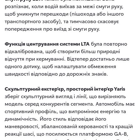
розпізнає, коли водій виїхав за межі смуги руху,
щоб уникнути перешкоди (пішохода або іншого
транспортного засобу), та тимчасово скасовує
попередження про виїзд зі смуги руху.
Функція центрування системи LTA
була повторно
відкалібрована, щоб створити більш природні
відчуття при кермуванні. Відтепер достатньо лише
одного дотику, щоб налаштувати обмеження
швидкості відповідно до дорожніх знаків.
Скульптурний екстер’єр, просторий інтер’єр Yaris
зберіг скульптурний вигляд і лінії, що вирізняють
модель серед конкурентів сегмента. Автомобіль має
спортивний профіль, що випромінює енергію та
динамічність. Його стиль відповідає його
маневровості, збалансованій керованості та кращій
реакції шасі, що посилюється платформою GA-B,