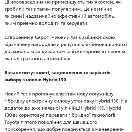
Ці нововведення не применшують тих якостей, які
зробили Yaris таким популярним. Це незмінно
якісний і надзвичайно ефективний автомобіль,
яким приємно володіти та керувати.
Створений в Європі - новий Yaris зміцнює свою
відзначену нагородами репутацію як інноваційного і
досконалого за дизайном та інженерним втіленням
малолітражного автомобіля.
Більше потужності, задоволення та варіантів
вибору з новою Hybrid 130
Новий Yaris пропонує клієнтам нову потужнішу
гібридну електричну силову установку Hybrid 130. На
додаток до вже наявної у лінійці Hybrid 115, Hybrid
130 використовує переваги гібридної технології
Toyota п'ятого покоління для швидшого
прискорення, що добре поєднується з маневреним