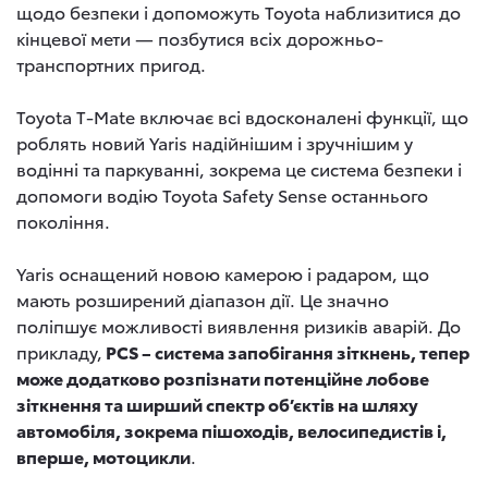
щодо безпеки і допоможуть Toyota наблизитися до
кінцевої мети — позбутися всіх дорожньо-
транспортних пригод.
Toyota T-Mate включає всі вдосконалені функції, що
роблять новий Yaris надійнішим і зручнішим у
водінні та паркуванні, зокрема це система безпеки і
допомоги водію Toyota Safety Sense останнього
покоління.
Yaris оснащений новою камерою і радаром, що
мають розширений діапазон дії. Це значно
поліпшує можливості виявлення ризиків аварій. До
прикладу,
PCS – система запобігання зіткнень, тепер
може додатково розпізнати потенційне лобове
зіткнення та ширший спектр об’єктів на шляху
автомобіля, зокрема пішоходів, велосипедистів і,
вперше, мотоцикли
.