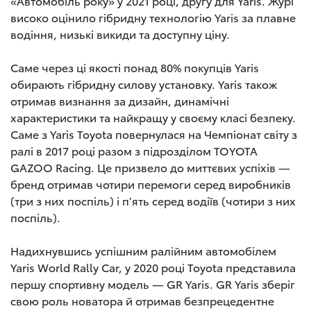
«Автомобіль року» у 2021 році, другу для Yaris. Журі
високо оцінило гібридну технологію Yaris за плавне
водіння, низькі викиди та доступну ціну.
Саме через ці якості понад 80% покупців Yaris
обирають гібридну силову установку. Yaris також
отримав визнання за дизайн, динамічні
характеристики та найкращу у своєму класі безпеку.
Саме з Yaris Toyota повернулася на Чемпіонат світу з
ралі в 2017 році разом з підрозділом TOYOTA
GAZOO Racing. Це призвело до миттєвих успіхів —
бренд отримав чотири перемоги серед виробників
(три з них поспіль) і п’ять серед водіїв (чотири з них
поспіль).
Надихнувшись успішним ралійним автомобілем
Yaris World Rally Car, у 2020 році Toyota представила
першу спортивну модель — GR Yaris. GR Yaris зберіг
свою роль новатора й отримав безпрецедентне