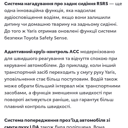
Система нагадування про заднє сидіння RSRS
— ще
одна інноваційна функція, яка надсилає
аудіосповіщення водіям, якщо вони залишили
дитину чи домашню тварину на задньому сидінні.
До того ж Yaris отримав оновлені функції системи
безпеки Toyota Safety Sense.
Адаптивний круїз-контроль ACC
модернізовано
для швидшого реагування та відчуття спокою при
керуванні автомобілем. До прикладу, коли інший
транспортний засіб переходить у смугу руху Yaris,
уповільнення стає більш поступовим. Водій також
може обрати більший інтервал між транспортними
засобами, а функція зменшення швидкості при
повороті активується раніше, що гарантує більш
плавний контроль швидкості.
Система попередження проз’їзд автомобіля зі
смуги руху LDA
також була поліпшена. Вона