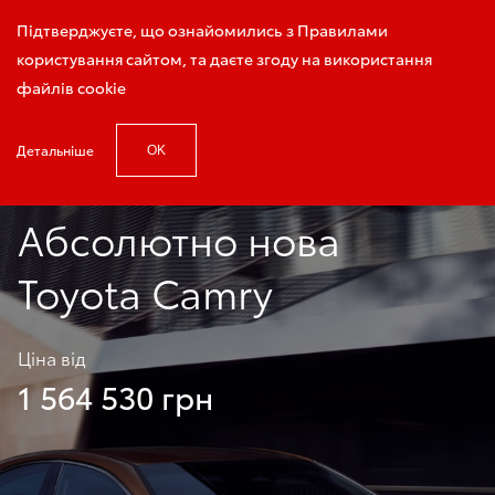
Запис на тест-драйв
Підтверджуєте, що ознайомились з Правилами
користування сайтом, та даєте згоду на використання
файлів cookie
Детальніше
OK
Головна
Нові автомобілі
Camry
Абсолютно нова
Toyota Camry
Ціна від
1 564 530 грн